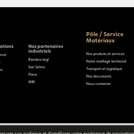
Pôle / Service
Matériaux
sations
Nos partenaires
industriels
Nos produits et services
ance
Randers tegl
Notre maillage territorial
e
San Selmo
Transport et logistique
ns
Piera
Nos documents
MBI
Nous contacter
 mesurer son audience et d'améliorer votre expérience de navigation