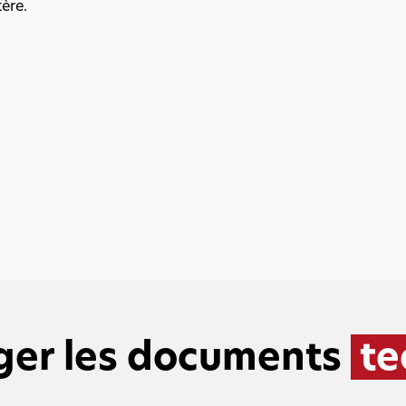
ère.
ger les documents
te