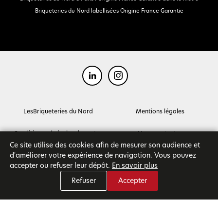
Briqueteries du Nord labellisées Origine France Garantie
LesBriqueteries du Nord
Mentions légales
Conditions générales de ventes
Nous contacter
Ce site utilise des cookies afin de mesurer son audience et
d'améliorer votre expérience de navigation. Vous pouvez
accepter ou refuser leur dépôt.
En savoir plus
Refuser
Accepter
© Bdn Matériaux durables pour la construction 2026 - Tous droits réservés
Mentions légales
|
Plan du site
|
Gestion des cookies