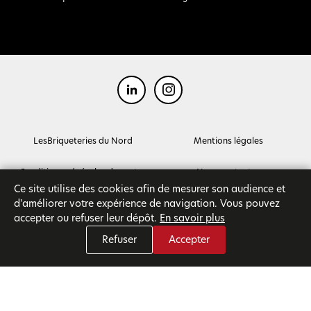
LesBriqueteries du Nord
Mentions légales
Conditions générales de ventes
Nous contacter
Ce site utilise des cookies afin de mesurer son audience et
d'améliorer votre expérience de navigation. Vous pouvez
accepter ou refuser leur dépôt.
En savoir plus
Refuser
Accepter
© Bdn Matériaux durables pour la construction 2026 - Tous droits réservés
Mentions légales
|
Plan du site
|
Gestion des cookies